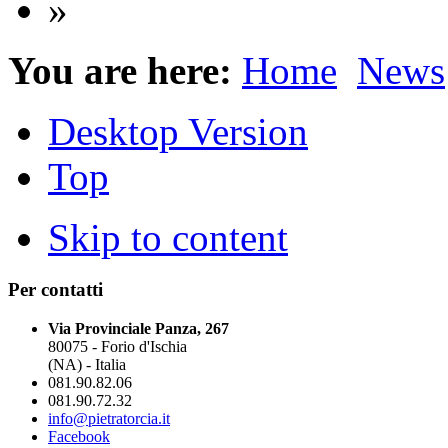
»
You are here:
Home
News
Desktop Version
Top
Skip to content
Per contatti
Via Provinciale Panza, 267
80075 - Forio d'Ischia
(NA) - Italia
081.90.82.06
081.90.72.32
info@pietratorcia.it
Facebook