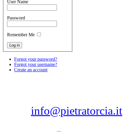
User Name
Password
Remember Me
Forgot your password?
Forgot your username?
Create an account
Copyright © 2012 Pietratorc
80075 - Forio - Isola d'
Isch
email:
info@pietratorcia.it
Tel. 081.908206 / 081.907