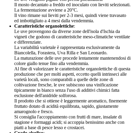
Il mosto decantato a freddo ed inoculato con lieviti selezionati.
La fermentazione avviene a 20°C.
Il vino rimane sui lieviti per 2-3 mesi, quindi viene travasato
ed imbottigliato a 4 mesi dalla vendemmia.
Caratteristiche organolettiche
:
Le uve provengono da diverse zone dell'isola d'Ischia da
vigneti che godono di caratteristiche meso-climatiche ventilate
e differenziate.
La variabilità varietale è rappresentata esclusivamente da
Biancolella, Forastera, Uva Rilla e San Leonardo.
La maturazione delle uve procede lentamente mantenendosi di
colore giallo tenue fino alla vendemmia.
Al fine di valorizzare le caratteristiche organolettiche di questa
produzione che per molti aspetti, eccetto quelli intrinseci alle
varietà locali, sono comparabili a quelle delle zone di
coltivazione fresche, le uve subiscono una vinificazione
tipicamente in bianco senza l'uso di additivi chimici fatta
esclusione dell'anidride solforosa.
Il prodotto che si ottiene è leggermente aromatico, finemente
fruttato dotato di acidità equilibrata, sapido, giustamente
amarognolo e fresco.
Si consiglia l'accoppiamento con frutti di mare, insalate di
stagione e formaggi acidi; si accoppia benissimo anche con
piatti a base di pesce lesso e crostacei.
Grado alcolico
: