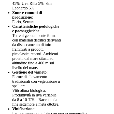
45%, Uva Rilla 5%, San
Leonardo 5%
Zone e comuni di
produzione
:
Forio, Serrara
Caratteristiche pedologiche
e paesaggistiche
:
Terreni generalmente formati
con materiali detritici derivanti
da distaccamento di tufo
frammisti a prodotti
piroclastici recenti. Ambienti
protetti dal mare situati ad
altitudine fino a 400 m sul
livello del mare.
Gestione del vigneto
:
Forme di allevamento
tradizionali con vegetazione a
spalliera.
Viticoltura biologica.
Produttività in uva variabile
da 8 a 10 T/Ha. Raccolta da
fine settembre a metà ottobre.
Vinificazione
:
Le uve vengono pigiate con pressa pneumatica.