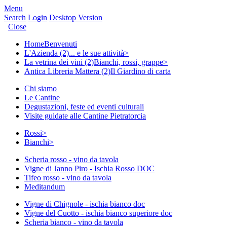
Menu
Search
Login
Desktop Version
Close
Home
Benvenuti
L'Azienda (2)
... e le sue attività
>
La vetrina dei vini (2)
Bianchi, rossi, grappe
>
Antica Libreria Mattera (2)
Il Giardino di carta
Chi siamo
Le Cantine
Degustazioni, feste ed eventi culturali
Visite guidate alle Cantine Pietratorcia
Rossi
>
Bianchi
>
Scheria rosso - vino da tavola
Vigne di Janno Piro - Ischia Rosso DOC
Tifeo rosso - vino da tavola
Meditandum
Vigne di Chignole - ischia bianco doc
Vigne del Cuotto - ischia bianco superiore doc
Scheria bianco - vino da tavola