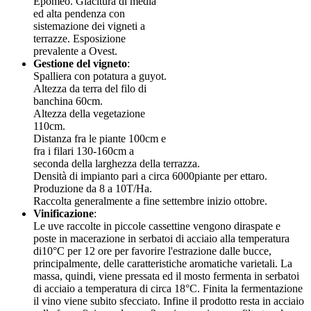
Epomeo. Giacitura di media
ed alta pendenza con
sistemazione dei vigneti a
terrazze. Esposizione
prevalente a Ovest.
Gestione del vigneto
:
Spalliera con potatura a guyot.
Altezza da terra del filo di
banchina 60cm.
Altezza della vegetazione
110cm.
Distanza fra le piante 100cm e
fra i filari 130-160cm a
seconda della larghezza della terrazza.
Densità di impianto pari a circa 6000piante per ettaro.
Produzione da 8 a 10T/Ha.
Raccolta generalmente a fine settembre inizio ottobre.
Vinificazione
:
Le uve raccolte in piccole cassettine vengono diraspate e
poste in macerazione in serbatoi di acciaio alla temperatura
di10°C per 12 ore per favorire l'estrazione dalle bucce,
principalmente, delle caratteristiche aromatiche varietali. La
massa, quindi, viene pressata ed il mosto fermenta in serbatoi
di acciaio a temperatura di circa 18°C. Finita la fermentazione
il vino viene subito sfecciato. Infine il prodotto resta in acciaio