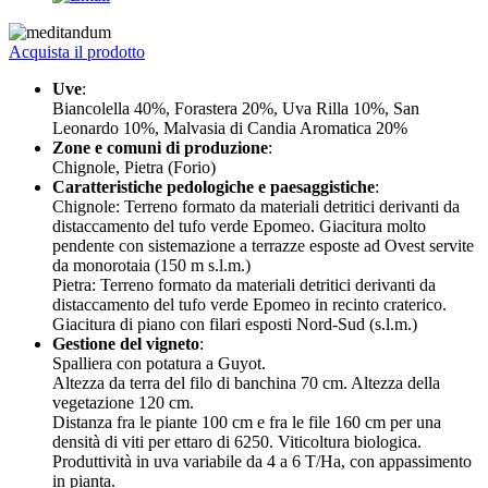
Acquista il prodotto
Uve
:
Biancolella 40%, Forastera 20%, Uva Rilla 10%, San
Leonardo 10%, Malvasia di Candia Aromatica 20%
Zone e comuni di produzione
:
Chignole, Pietra (Forio)
Caratteristiche pedologiche e paesaggistiche
:
Chignole: Terreno formato da materiali detritici derivanti da
distaccamento del tufo verde Epomeo. Giacitura molto
pendente con sistemazione a terrazze esposte ad Ovest servite
da monorotaia (150 m s.l.m.)
Pietra: Terreno formato da materiali detritici derivanti da
distaccamento del tufo verde Epomeo in recinto craterico.
Giacitura di piano con filari esposti Nord-Sud (s.l.m.)
Gestione del vigneto
:
Spalliera con potatura a Guyot.
Altezza da terra del filo di banchina 70 cm. Altezza della
vegetazione 120 cm.
Distanza fra le piante 100 cm e fra le file 160 cm per una
densità di viti per ettaro di 6250. Viticoltura biologica.
Produttività in uva variabile da 4 a 6 T/Ha, con appassimento
in pianta.