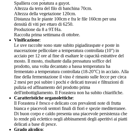
Spalliera con potatura a guyot.
Altezza da terra del filo di banchina 70cm.
Altezza della vegetazione 120cm.
Distanza fra le piante 100cm e fra le file 160cm per una
densità di viti per ettaro di 6250.
Produzione da 8 a 9T/Ha.
Raccolta prima settimana di ottobre.
Vinificazione
:
Le uve raccolte sono state subito pigiadiraspate e poste in
macerazione pellicolare a temperatura controllata (10°) in
acciaio per 12 ore al fine di esaltare le capacità estrattive del
mosto. Il mosto, risultante dalla pressatura soffice del
prodotto, una volta decantato a bassa temperatura ha
fermentato a temperatura controllata (18-20°C) in acciaio. Alla
fine della fermentazione il vino è rimasto sulle fecce per circa
2 mesi per poi subire i pochi e delicati travasi e filtrazioni di
pulizia ed affinamento del prodotto prima
dell'imbottigliamento. Il Forastera non ha subito chiarifiche.
Caratteristiche organolettiche
:
Il Forastera è fresco e delicato con prevalenti note di frutta
bianca e piacevoli sentori finali di fiori e spezie mediterranee.
Di buon corpo e caldo presenta una piacevole persistenza che
lo rende più eclettico negli abbinamenti degli aperitivi ai piatti
delicati a base di pesce.
Grado alcolico
: