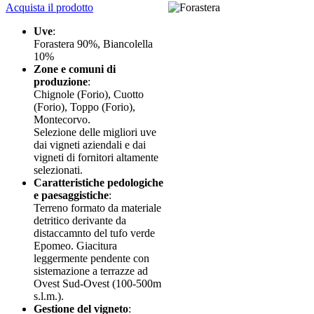
Acquista il prodotto
Uve
:
Forastera 90%, Biancolella
10%
Zone e comuni di
produzione
:
Chignole (Forio), Cuotto
(Forio), Toppo (Forio),
Montecorvo.
Selezione delle migliori uve
dai vigneti aziendali e dai
vigneti di fornitori altamente
selezionati.
Caratteristiche pedologiche
e paesaggistiche
:
Terreno formato da materiale
detritico derivante da
distaccamnto del tufo verde
Epomeo. Giacitura
leggermente pendente con
sistemazione a terrazze ad
Ovest Sud-Ovest (100-500m
s.l.m.).
Gestione del vigneto
: