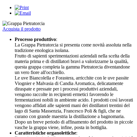
Acquista il prodotto
Processo produttivo
:
La Grappa Pietratorcia si presenta come novità assoluta nella
tradizione enologica isolana.
Frutto di sapienti sperimentazioni aziendali nella scelta della
materia prima e di distillatori bravi a valorizzarne la qualità,
questa grappa completa la gamma Pietratorcia diventandone
un vero fiore all'occhiello.
Le uve Biancolella e Forastera, arricchite con le uve passite
Viognier e Malvasia di Candia Aromatica, delicatamente
diraspate e pressate per i processi produttivi aziendali,
vengono raccolte in recipienti ermetici favorendo le
fermentazioni nobili in ambiente acido. I prodotti così lavorati
vengono affidati alle sapienti mani dei distillatori trentini del
lago di Santa Massenzia, Francesco Poli & figli, che ne
curano con grande maestria la distillazione a bagnomaria.
Dopo un breve periodo di affinamento del prodotto in piccole
vasche la grappa viene, infine, posta in bottiglia.
Caratteristiche organolettiche
: