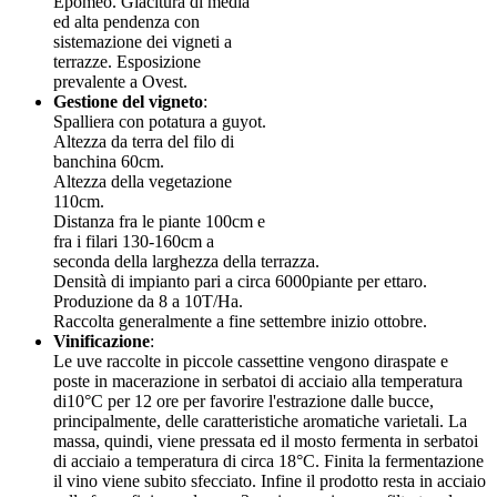
Epomeo. Giacitura di media
ed alta pendenza con
sistemazione dei vigneti a
terrazze. Esposizione
prevalente a Ovest.
Gestione del vigneto
:
Spalliera con potatura a guyot.
Altezza da terra del filo di
banchina 60cm.
Altezza della vegetazione
110cm.
Distanza fra le piante 100cm e
fra i filari 130-160cm a
seconda della larghezza della terrazza.
Densità di impianto pari a circa 6000piante per ettaro.
Produzione da 8 a 10T/Ha.
Raccolta generalmente a fine settembre inizio ottobre.
Vinificazione
:
Le uve raccolte in piccole cassettine vengono diraspate e
poste in macerazione in serbatoi di acciaio alla temperatura
di10°C per 12 ore per favorire l'estrazione dalle bucce,
principalmente, delle caratteristiche aromatiche varietali. La
massa, quindi, viene pressata ed il mosto fermenta in serbatoi
di acciaio a temperatura di circa 18°C. Finita la fermentazione
il vino viene subito sfecciato. Infine il prodotto resta in acciaio