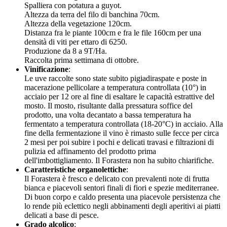
Spalliera con potatura a guyot.
Altezza da terra del filo di banchina 70cm.
Altezza della vegetazione 120cm.
Distanza fra le piante 100cm e fra le file 160cm per una
densità di viti per ettaro di 6250.
Produzione da 8 a 9T/Ha.
Raccolta prima settimana di ottobre.
Vinificazione
:
Le uve raccolte sono state subito pigiadiraspate e poste in
macerazione pellicolare a temperatura controllata (10°) in
acciaio per 12 ore al fine di esaltare le capacità estrattive del
mosto. Il mosto, risultante dalla pressatura soffice del
prodotto, una volta decantato a bassa temperatura ha
fermentato a temperatura controllata (18-20°C) in acciaio. Alla
fine della fermentazione il vino è rimasto sulle fecce per circa
2 mesi per poi subire i pochi e delicati travasi e filtrazioni di
pulizia ed affinamento del prodotto prima
dell'imbottigliamento. Il Forastera non ha subito chiarifiche.
Caratteristiche organolettiche
:
Il Forastera è fresco e delicato con prevalenti note di frutta
bianca e piacevoli sentori finali di fiori e spezie mediterranee.
Di buon corpo e caldo presenta una piacevole persistenza che
lo rende più eclettico negli abbinamenti degli aperitivi ai piatti
delicati a base di pesce.
Grado alcolico
: