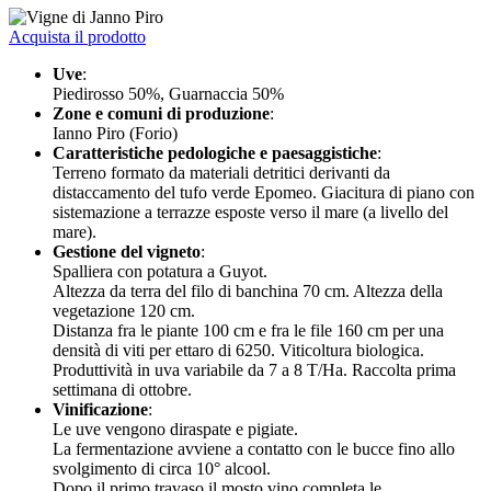
Acquista il prodotto
Uve
:
Piedirosso 50%, Guarnaccia 50%
Zone e comuni di produzione
:
Ianno Piro (Forio)
Caratteristiche pedologiche e paesaggistiche
:
Terreno formato da materiali detritici derivanti da
distaccamento del tufo verde Epomeo. Giacitura di piano con
sistemazione a terrazze esposte verso il mare (a livello del
mare).
Gestione del vigneto
:
Spalliera con potatura a Guyot.
Altezza da terra del filo di banchina 70 cm. Altezza della
vegetazione 120 cm.
Distanza fra le piante 100 cm e fra le file 160 cm per una
densità di viti per ettaro di 6250. Viticoltura biologica.
Produttività in uva variabile da 7 a 8 T/Ha. Raccolta prima
settimana di ottobre.
Vinificazione
:
Le uve vengono diraspate e pigiate.
La fermentazione avviene a contatto con le bucce fino allo
svolgimento di circa 10° alcool.
Dopo il primo travaso il mosto vino completa le