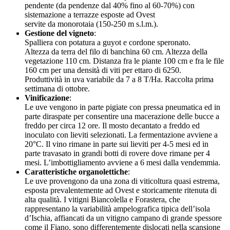
pendente (da pendenze dal 40% fino al 60-70%) con
sistemazione a terrazze esposte ad Ovest
servite da monorotaia (150-250 m s.l.m.).
Gestione del vigneto
:
Spalliera con potatura a guyot e cordone speronato.
Altezza da terra del filo di banchina 60 cm. Altezza della
vegetazione 110 cm. Distanza fra le piante 100 cm e fra le file
160 cm per una densità di viti per ettaro di 6250.
Produttività in uva variabile da 7 a 8 T/Ha. Raccolta prima
settimana di ottobre.
Vinificazione
:
Le uve vengono in parte pigiate con pressa pneumatica ed in
parte diraspate per consentire una macerazione delle bucce a
freddo per circa 12 ore. Il mosto decantato a freddo ed
inoculato con lieviti selezionati. La fermentazione avviene a
20°C. Il vino rimane in parte sui lieviti per 4-5 mesi ed in
parte travasato in grandi botti di rovere dove rimane per 4
mesi. L’imbottigliamento avviene a 6 mesi dalla vendemmia.
Caratteristiche organolettiche
:
Le uve provengono da una zona di viticoltura quasi estrema,
esposta prevalentemente ad Ovest e storicamente ritenuta di
alta qualità. I vitigni Biancolella e Forastera, che
rappresentano la variabilità ampelografica tipica dell’isola
d’Ischia, affiancati da un vitigno campano di grande spessore
come il Fiano, sono differentemente dislocati nella scansione