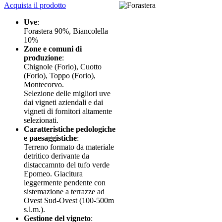
Acquista il prodotto
Uve
:
Forastera 90%, Biancolella
10%
Zone e comuni di
produzione
:
Chignole (Forio), Cuotto
(Forio), Toppo (Forio),
Montecorvo.
Selezione delle migliori uve
dai vigneti aziendali e dai
vigneti di fornitori altamente
selezionati.
Caratteristiche pedologiche
e paesaggistiche
:
Terreno formato da materiale
detritico derivante da
distaccamnto del tufo verde
Epomeo. Giacitura
leggermente pendente con
sistemazione a terrazze ad
Ovest Sud-Ovest (100-500m
s.l.m.).
Gestione del vigneto
: