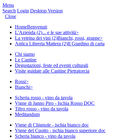
Menu
Search
Login
Desktop Version
Close
Home
Benvenuti
L'Azienda (2)
... e le sue attività
>
La vetrina dei vini (2)
Bianchi, rossi, grappe
>
Antica Libreria Mattera (2)
Il Giardino di carta
Chi siamo
Le Cantine
Degustazioni, feste ed eventi culturali
Visite guidate alle Cantine Pietratorcia
Rossi
>
Bianchi
>
Scheria rosso - vino da tavola
Vigne di Janno Piro - Ischia Rosso DOC
Tifeo rosso - vino da tavola
Meditandum
Vigne di Chignole - ischia bianco doc
Vigne del Cuotto - ischia bianco superiore doc
Scheria bianco - vino da tavola