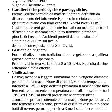
Vigne La Pietra - Forio
Vigne di Castanito - Serrara
Caratteristiche pedologiche e paesaggistiche
:
Pietra: Terreno formato da materiali detritici derivanti da
distaccamento del tufo verde Epomeo in recinto craterico;
giacitura di piano con filari esposti a Nord-Ovest (s.l.m.).
Castanito: Terreni generalmente formati con materiali detritici
derivanti da distaccamento di tufo frammisti a prodotti
piroclastici recenti. Ambienti protetti dal mare situati ad
altitudine di 400 m sul livello
del mare con esposizione a Sud-Ovest.
Gestione del vigneto
:
Forme di allevamento tradizionali con vegetazione a spalliera
guyot e cordone speronato.
Produttività in uva variabile da 8 a 10 T/Ha. Raccolta da fine
settembre a metà ottobre.
Vinificazione
:
Le uve, raccolte a leggera surmaturazione, vengono diraspate
per subire una macerazione di circa 24/36 ore a temperatura
inferiore a 12°C. Dopo delicata pressatura il mosto viene fatto
fermentare lentamente a temperatura controllata oscillante tra i
18°C ed i 20°C al fine di preservare le caratteristiche
aromatiche primarie ottenute con la macerazione pellicolare. A
fine fermentazione il vino, prima di essere travasato in piccole
botti di rovere, permane per circa 3 mesi sulle fecce nobili di