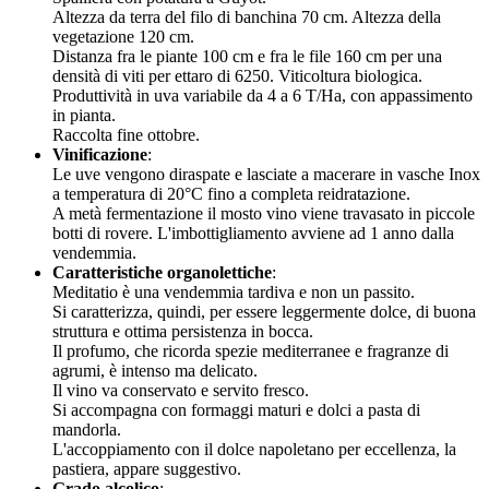
Altezza da terra del filo di banchina 70 cm. Altezza della
vegetazione 120 cm.
Distanza fra le piante 100 cm e fra le file 160 cm per una
densità di viti per ettaro di 6250. Viticoltura biologica.
Produttività in uva variabile da 4 a 6 T/Ha, con appassimento
in pianta.
Raccolta fine ottobre.
Vinificazione
:
Le uve vengono diraspate e lasciate a macerare in vasche Inox
a temperatura di 20°C fino a completa reidratazione.
A metà fermentazione il mosto vino viene travasato in piccole
botti di rovere. L'imbottigliamento avviene ad 1 anno dalla
vendemmia.
Caratteristiche organolettiche
:
Meditatio è una vendemmia tardiva e non un passito.
Si caratterizza, quindi, per essere leggermente dolce, di buona
struttura e ottima persistenza in bocca.
Il profumo, che ricorda spezie mediterranee e fragranze di
agrumi, è intenso ma delicato.
Il vino va conservato e servito fresco.
Si accompagna con formaggi maturi e dolci a pasta di
mandorla.
L'accoppiamento con il dolce napoletano per eccellenza, la
pastiera, appare suggestivo.
Grado alcolico
: