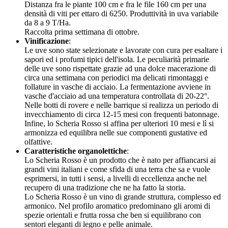
Distanza fra le piante 100 cm e fra le file 160 cm per una
densità di viti per ettaro di 6250. Produttività in uva variabile
da 8 a 9 T/Ha.
Raccolta prima settimana di ottobre.
Vinificazione
:
Le uve sono state selezionate e lavorate con cura per esaltare i
sapori ed i profumi tipici dell'isola. Le peculiarità primarie
delle uve sono rispettate grazie ad una dolce macerazione di
circa una settimana con periodici ma delicati rimontaggi e
follature in vasche di acciaio. La fermentazione avviene in
vasche d'acciaio ad una temperatura controllata di 20-22°.
Nelle botti di rovere e nelle barrique si realizza un periodo di
invecchiamento di circa 12-15 mesi con frequenti batonnage.
Infine, lo Scheria Rosso si affina per ulteriori 10 mesi e lì si
armonizza ed equilibra nelle sue componenti gustative ed
olfattive.
Caratteristiche organolettiche
:
Lo Scheria Rosso è un prodotto che è nato per affiancarsi ai
grandi vini italiani e come sfida di una terra che sa e vuole
esprimersi, in tutti i sensi, a livelli di eccellenza anche nel
recupero di una tradizione che ne ha fatto la storia.
Lo Scheria Rosso è un vino di grande struttura, complesso ed
armonico. Nel profilo aromatico predominano gli aromi di
spezie orientali e frutta rossa che ben si equilibrano con
sentori eleganti di legno e pelle animale.