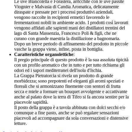
Le uve Biancolella e Forastera, arricchite con le uve passite
Viognier e Malvasia di Candia Aromatica, delicatamente
diraspate e pressate per i processi produttivi aziendali,
vengono raccolte in recipienti ermetici favorendo le
fermentazioni nobili in ambiente acido. I prodotti così lavorati
vengono affidati alle sapienti mani dei distillatori trentini del
lago di Santa Massenzia, Francesco Poli & figli, che ne
curano con grande maestria la distillazione a bagnomaria.
Dopo un breve periodo di affinamento del prodotto in piccole
vasche la grappa viene, infine, posta in bottiglia.
Caratteristiche organolettiche
:
Il pregio principale di questo prodotto è la sua assoluta tipicità
con un profilo aromatico che in tutto e per tutto richiama gli
odori ed i sapori mediterranei dell'isola d'Ischia.
La Grappa Pietratorcia si rivela un prodotto di grande
morbidezza; sono prepotenti ed eleganti gli aromi speziati e
floreali che si armonizzano finemente con sentori di frutta
secca e miele a formare un bouquet avvolgente e accattivante
anche al palato dove la terra di Tifeo si fa ancora sentire per la
piacevole sapidità.
Il posto della grappa è a tavola abbinata con dolci secchi e/o
comunque a fine pasto, anche se può regalare sensazioni
piacevoli ad accompagnare da sola conversazioni e distensive
letture.