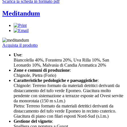
Scarica la scheda in formato pdf
Meditandum
Acquista il prodotto
Uve
:
Biancolella 40%, Forastera 20%, Uva Rilla 10%, San
Leonardo 10%, Malvasia di Candia Aromatica 20%
Zone e comuni di produzione
:
Chignole, Pietra (Forio)
Caratteristiche pedologiche e paesaggistiche
:
Chignole: Terreno formato da materiali detritici derivanti da
distaccamento del tufo verde Epomeo. Giacitura molto
pendente con sistemazione a terrazze esposte ad Ovest servite
da monorotaia (150 m s.l.m.)
Pietra: Terreno formato da materiali detritici derivanti da
distaccamento del tufo verde Epomeo in recinto craterico.
Giacitura di piano con filari esposti Nord-Sud (s.l.m.)
Gestione del vigneto
:
Spalliera con potatura a Guyot.