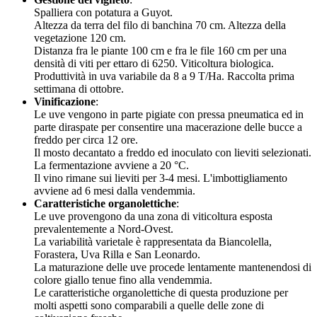
Spalliera con potatura a Guyot.
Altezza da terra del filo di banchina 70 cm. Altezza della
vegetazione 120 cm.
Distanza fra le piante 100 cm e fra le file 160 cm per una
densità di viti per ettaro di 6250. Viticoltura biologica.
Produttività in uva variabile da 8 a 9 T/Ha. Raccolta prima
settimana di ottobre.
Vinificazione
:
Le uve vengono in parte pigiate con pressa pneumatica ed in
parte diraspate per consentire una macerazione delle bucce a
freddo per circa 12 ore.
Il mosto decantato a freddo ed inoculato con lieviti selezionati.
La fermentazione avviene a 20 °C.
Il vino rimane sui lieviti per 3-4 mesi. L'imbottigliamento
avviene ad 6 mesi dalla vendemmia.
Caratteristiche organolettiche
:
Le uve provengono da una zona di viticoltura esposta
prevalentemente a Nord-Ovest.
La variabilità varietale è rappresentata da Biancolella,
Forastera, Uva Rilla e San Leonardo.
La maturazione delle uve procede lentamente mantenendosi di
colore giallo tenue fino alla vendemmia.
Le caratteristiche organolettiche di questa produzione per
molti aspetti sono comparabili a quelle delle zone di