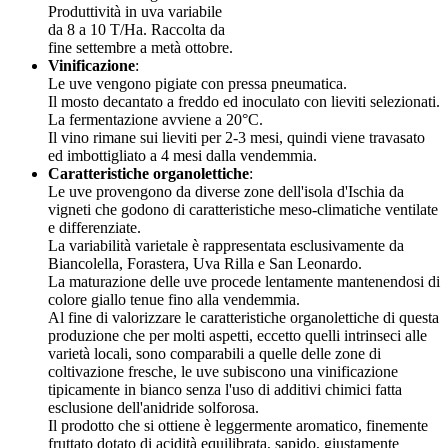
Produttività in uva variabile
da 8 a 10 T/Ha. Raccolta da
fine settembre a metà ottobre.
Vinificazione
:
Le uve vengono pigiate con pressa pneumatica.
Il mosto decantato a freddo ed inoculato con lieviti selezionati.
La fermentazione avviene a 20°C.
Il vino rimane sui lieviti per 2-3 mesi, quindi viene travasato
ed imbottigliato a 4 mesi dalla vendemmia.
Caratteristiche organolettiche
:
Le uve provengono da diverse zone dell'isola d'Ischia da
vigneti che godono di caratteristiche meso-climatiche ventilate
e differenziate.
La variabilità varietale è rappresentata esclusivamente da
Biancolella, Forastera, Uva Rilla e San Leonardo.
La maturazione delle uve procede lentamente mantenendosi di
colore giallo tenue fino alla vendemmia.
Al fine di valorizzare le caratteristiche organolettiche di questa
produzione che per molti aspetti, eccetto quelli intrinseci alle
varietà locali, sono comparabili a quelle delle zone di
coltivazione fresche, le uve subiscono una vinificazione
tipicamente in bianco senza l'uso di additivi chimici fatta
esclusione dell'anidride solforosa.
Il prodotto che si ottiene è leggermente aromatico, finemente
fruttato dotato di acidità equilibrata, sapido, giustamente