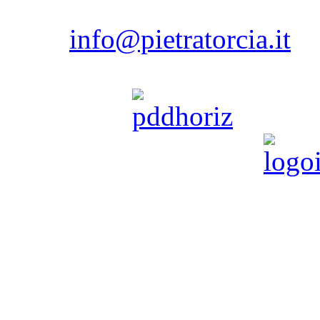
80075 - Forio - Isola d'
Ischi
email:
info@pietratorcia.it
Tel. 081.908206 / 081.9072
powered by
Pietratorcia è partner di