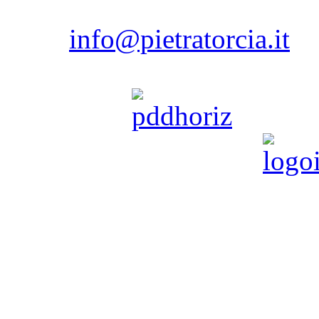
80075 - Forio - Isola d'
Ischi
email:
info@pietratorcia.it
Tel. 081.908206 / 081.9072
powered by
Pietratorcia è partner di