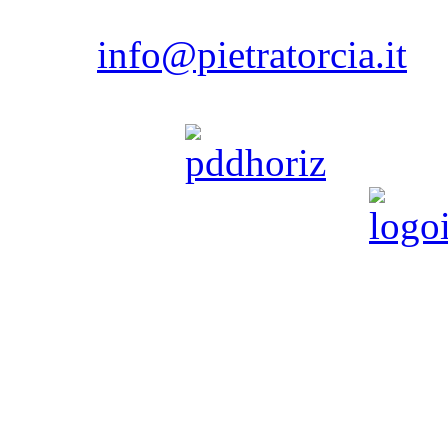
80075 - Forio - Isola d'
Ischi
email:
info@pietratorcia.it
Tel. 081.908206 / 081.9072
powered by
Pietratorcia è partner di